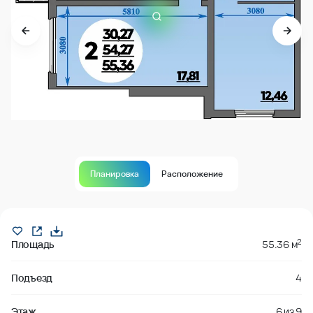
Планировка
Расположение
Продано
2
Площадь
55.36 м
Подъезд
4
Этаж
6
из
9