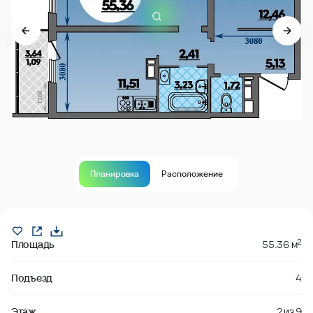
Планировка
Расположение
Продано
2
Площадь
55.36 м
Подъезд
4
Этаж
2
из
9