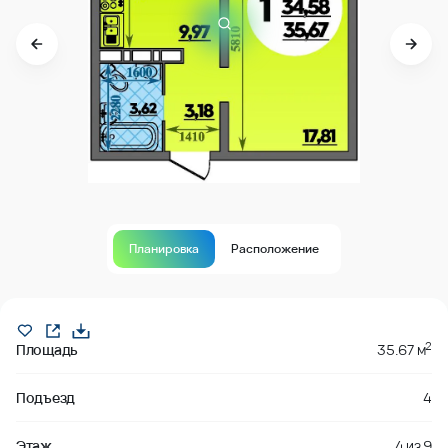
Планировка
Расположение
Продано
2
Площадь
35.67 м
Подъезд
4
Этаж
4
из
9