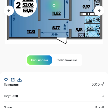
Планировка
Расположение
Продано
2
Площадь
53.15 м
Подъезд
3
Этаж
5
из
9