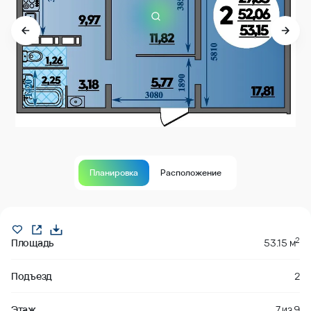
Планировка
Расположение
Продано
2
Площадь
53.15 м
Подъезд
2
Этаж
7
из
9