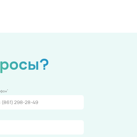
просы?
*
ефон