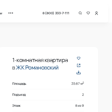
ты
8 (800) 333-7-111
драт от застройщика.
Продано
1-комнатная квартира
в
ЖК Романовский
2
Площадь
35.67 м
Подъезд
2
Этаж
8
из
9