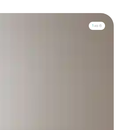
1
из 6