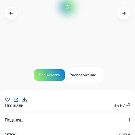
Планировка
Расположение
Продано
2
Площадь
35.67 м
Подъезд
1
Этаж
4
из
9