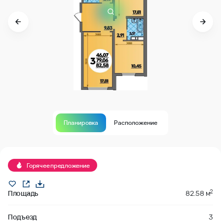
Планировка
Расположение
В продаже
Горячее предложение
2
Площадь
82.58 м
Подъезд
3