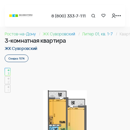
8 (800) 333-7-111
Страница подбора недвижимости ВКБ-Новостройки
3-комнатная квартира 82.58м2 в ЖК Суворовский, №36
Ростов-на-Дону
ЖК Суворовский
Литер 01, кв. 1-7
Квар
Квартира № 369 в ЖК Суворовский : подъезд 3, этаж 14, 82
3-комнатная квартира
Страница квартиры
3-комнатная квартира 82.58м2 в ЖК Суворовский, №36
ЖК Суворовский
Скидка 10%