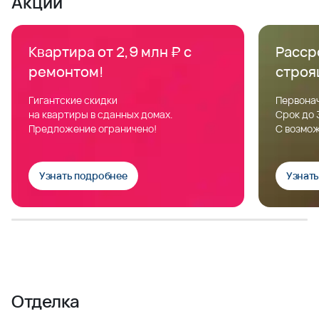
Акции
Квартира от 2,9 млн ₽ с
Расср
ремонтом!
строя
Гигантские скидки
Первонач
на квартиры в сданных домах.
Срок до 
Предложение ограничено!
С возмож
Узнать подробнее
Узнат
Отделка