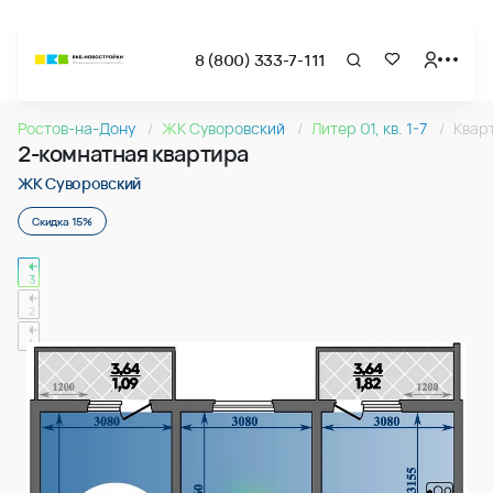
8 (800) 333-7-111
Страница подбора недвижимости ВКБ-Новостройки
2-комнатная квартира 54.97м2 в ЖК Суворовский, №312
Ростов-на-Дону
ЖК Суворовский
Литер 01, кв. 1-7
Квар
Квартира № 312 в ЖК Суворовский : подъезд 3, этаж 6, 54.
2-комнатная квартира
Страница квартиры
2-комнатная квартира 54.97м2 в ЖК Суворовский, №312
ЖК Суворовский
Скидка 15%