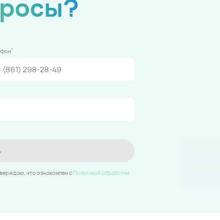
просы?
*
ефон
ь
тверждаю, что ознакомлен c
Политикой обработки