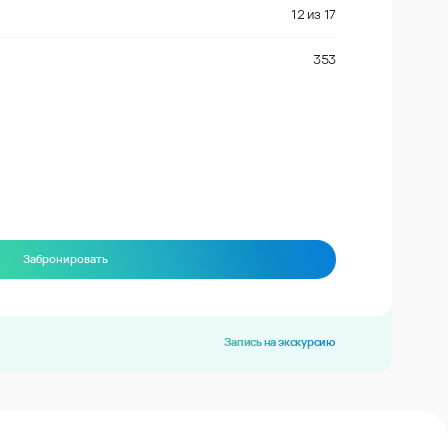
12
из
17
353
Забронировать
Запись на экскурсию