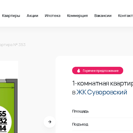
Квартиры
Акции
Ипотека
Коммерция
Вакансии
Контак
м2 в Ростов-на-Дону, стоимость: купить квартиру – 115 627 ₽ 
53
артира № 353
В продаже
53
Горячее предложение
1-комнатная кварти
в
ЖК Суворовский
Площадь
Подъезд