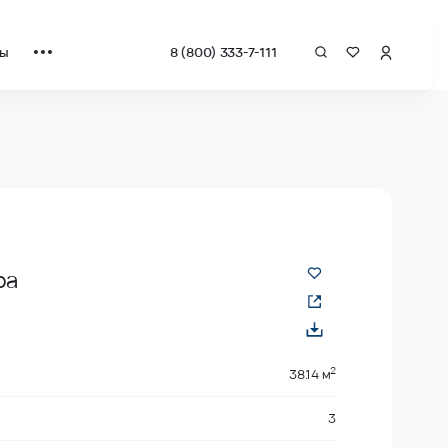
ты
8 (800) 333-7-111
за квадрат от застройщика.
ра
2
38.14 м
3