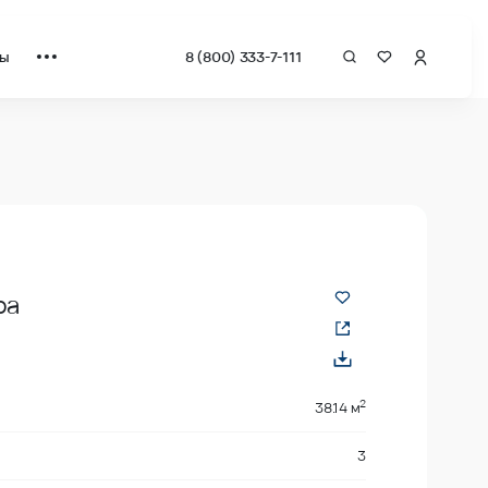
ты
8 (800) 333-7-111
а квадрат от застройщика.
ра
2
38.14 м
3