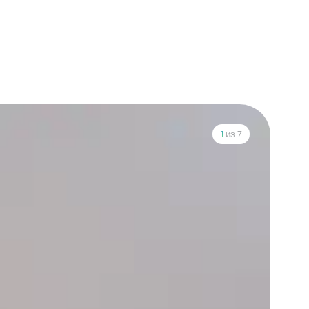
1
из 7