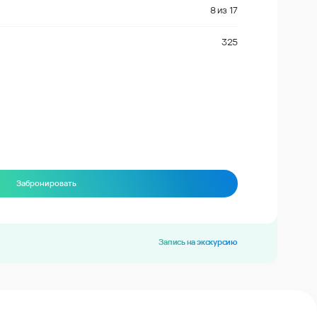
8
из
17
325
Забронировать
Запись на экскурсию