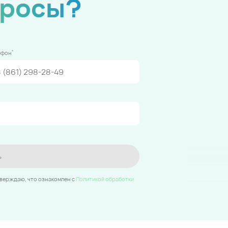
просы?
*
ефон
ь
тверждаю, что ознакомлен c
Политикой обработки