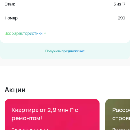
Этаж
3
из
17
Номер
290
Все характеристики
Получить предложение
Акции
Квартира от 2,9 млн ₽ с
Расср
ремонтом!
строя
Гигантские скидки
Первонач