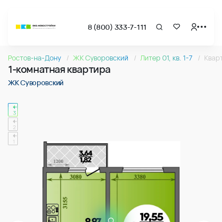
8 (800) 333-7-111
Страница подбора недвижимости ВКБ-Новостройки
1-комнатная квартира 38.14м2 в ЖК Суворовский, №290
Ростов-на-Дону
ЖК Суворовский
Литер 01, кв. 1-7
Квар
Квартира № 290 в ЖК Суворовский : подъезд 3, этаж 3, 38.
1-комнатная квартира
Страница квартиры
1-комнатная квартира 38.14м2 в ЖК Суворовский, №290
ЖК Суворовский