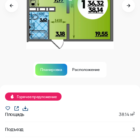
Планировка
Расположение
Продано
Горячее предложение
2
Площадь
38.14 м
Подъезд
3