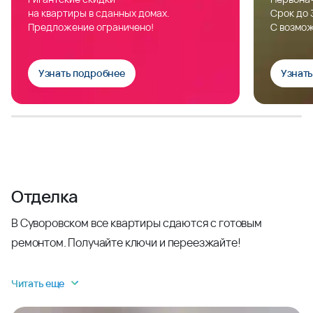
на квартиры в сданных домах.
Срок до 
Предложение ограничено!
С возмож
Узнать подробнее
Узнат
Отделка
В Суворовском все квартиры сдаются с готовым
ремонтом. Получайте ключи и переезжайте!
Читать еще