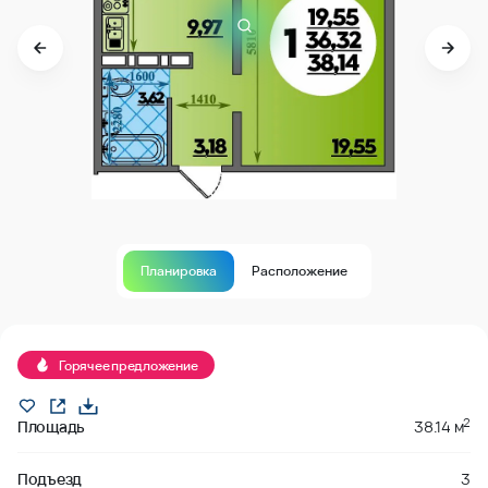
Планировка
Расположение
В продаже
Горячее предложение
2
Площадь
38.14 м
Подъезд
3