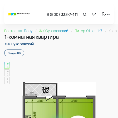
8 (800) 333-7-111
Страница подбора недвижимости ВКБ-Новостройки
1-комнатная квартира 38.14м2 в ЖК Суворовский, №283
Ростов-на-Дону
ЖК Суворовский
Литер 01, кв. 1-7
Квар
Квартира № 283 в ЖК Суворовский : подъезд 3, этаж 2, 38.1
1-комнатная квартира
Страница квартиры
1-комнатная квартира 38.14м2 в ЖК Суворовский, №283
ЖК Суворовский
Скидка 8%