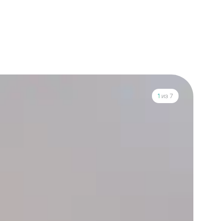
1
из 7