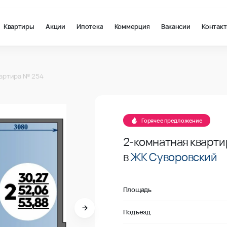
Квартиры
Акции
Ипотека
Коммерция
Вакансии
Контак
м2 в Ростов-на-Дону, стоимость: купить квартиру – 109 131 ₽ 
254
артира № 254
В продаже
254
Горячее предложение
2-комнатная кварти
в
ЖК Суворовский
Площадь
Подъезд