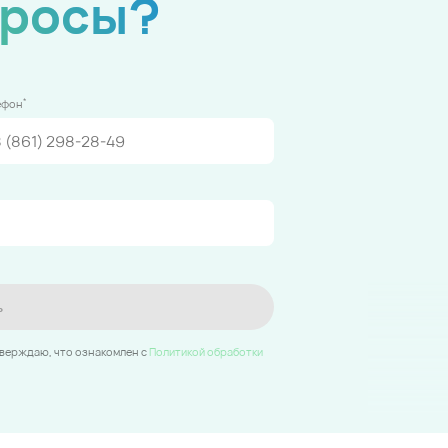
просы?
*
ефон
ь
тверждаю, что ознакомлен c
Политикой обработки