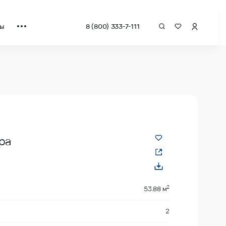
ты
8 (800) 333-7-111
за квадрат от застройщика.
ра
2
53.88 м
2