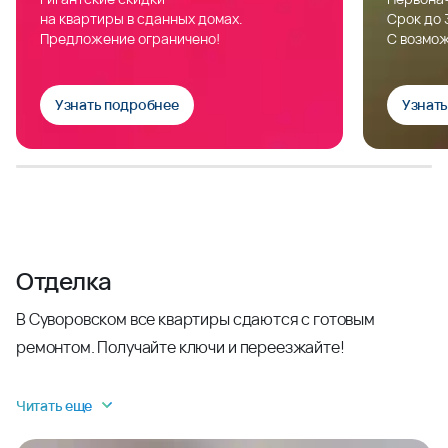
на квартиры в сданных домах.
Срок до 
Предложение ограничено!
С возмож
Узнать подробнее
Узнат
Отделка
В Суворовском все квартиры сдаются с готовым
ремонтом. Получайте ключи и переезжайте!
Читать еще