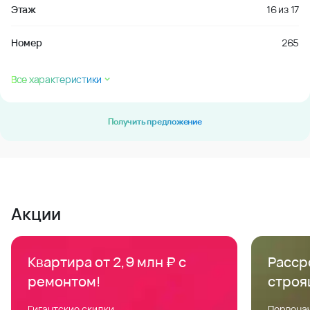
Этаж
16
из
17
Номер
265
Все характеристики
Получить предложение
Акции
Квартира от 2,9 млн ₽ с
Расср
ремонтом!
строя
Гигантские скидки
Первонач