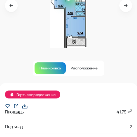
Планировка
Расположение
Продано
Горячее предложение
2
Площадь
41.75 м
Подъезд
2