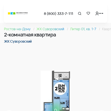
8 (800) 333-7-111
Страница подбора недвижимости ВКБ-Новостройки
2-комнатная квартира 41.75м2 в ЖК Суворовский, №265
Ростов-на-Дону
ЖК Суворовский
Литер 01, кв. 1-7
Квар
Квартира № 265 в ЖК Суворовский : подъезд 2, этаж 16, 41
2-комнатная квартира
Страница квартиры
2-комнатная квартира 41.75м2 в ЖК Суворовский, №265
ЖК Суворовский