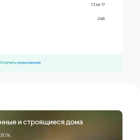
13
из
17
246
Получить предложение
анные и строящиеся дома
 30%.