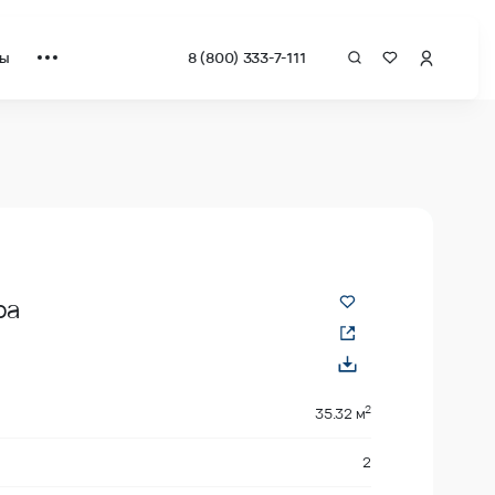
ты
8 (800) 333-7-111
 за квадрат от застройщика.
ра
2
35.32 м
2