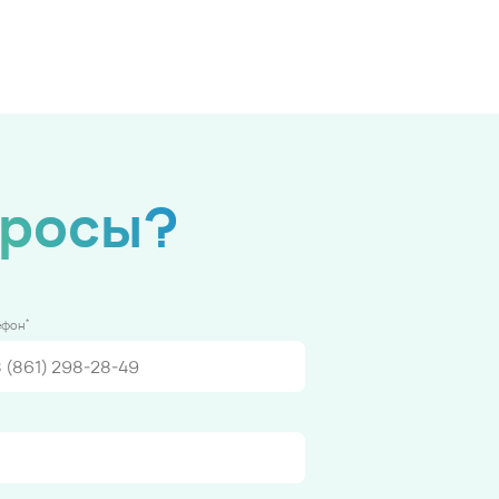
просы?
*
ефон