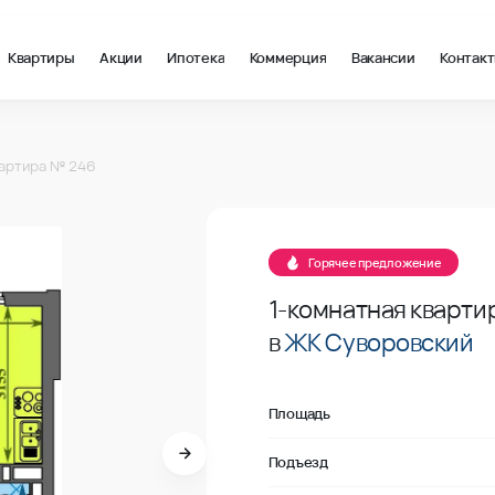
Квартиры
Акции
Ипотека
Коммерция
Вакансии
Контак
 м2 в Ростов-на-Дону, стоимость: купить квартиру – 132 220 ₽
46
артира № 246
Продано
46
Горячее предложение
1-комнатная кварти
в
ЖК Суворовский
Площадь
Подъезд