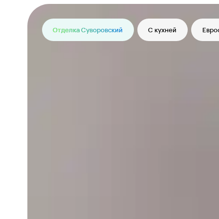
Отделка Суворовский
С кухней
Евро