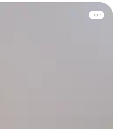
1
из 7