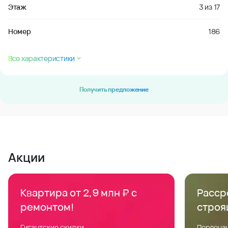
Этаж
3
из
17
Номер
186
Все характеристики
Получить предложение
Акции
Квартира от 2,9 млн ₽ с
Расср
ремонтом!
строя
Гигантские скидки
Первонач