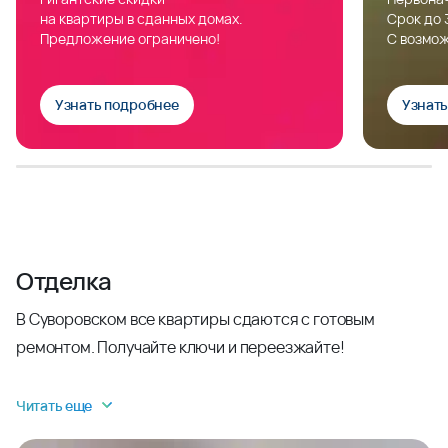
на квартиры в сданных домах.
Срок до 
Предложение ограничено!
С возмож
Узнать подробнее
Узнат
Отделка
В Суворовском все квартиры сдаются с готовым
ремонтом. Получайте ключи и переезжайте!
Читать еще