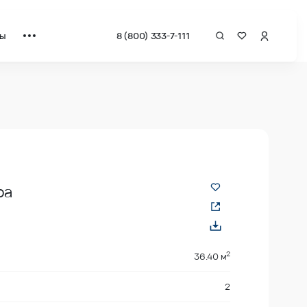
ты
8 (800) 333-7-111
а квадрат от застройщика.
ра
2
36.40 м
2