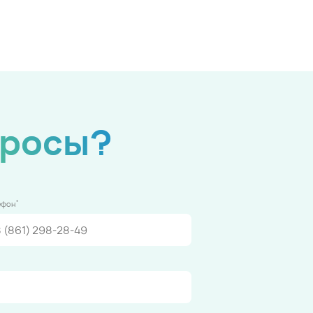
просы?
*
ефон