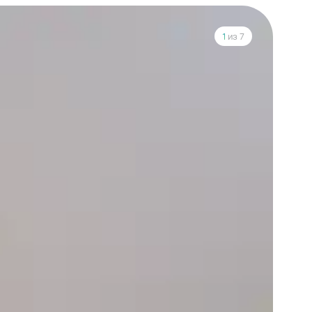
1
из 7