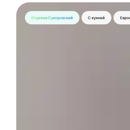
Отделка Суворовский
С кухней
Евро