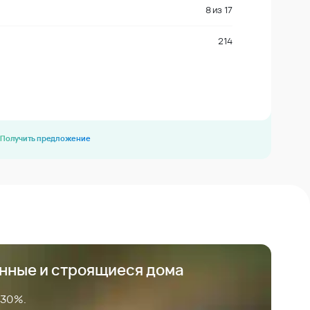
8
из
17
214
Получить предложение
анные и строящиеся дома
 30%.