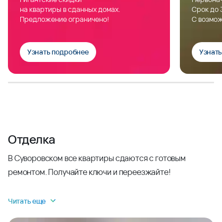
на квартиры в сданных домах.
Срок до 
Предложение ограничено!
С возмож
Узнать подробнее
Узнат
Отделка
В Суворовском все квартиры сдаются с готовым
ремонтом. Получайте ключи и переезжайте!
Читать еще