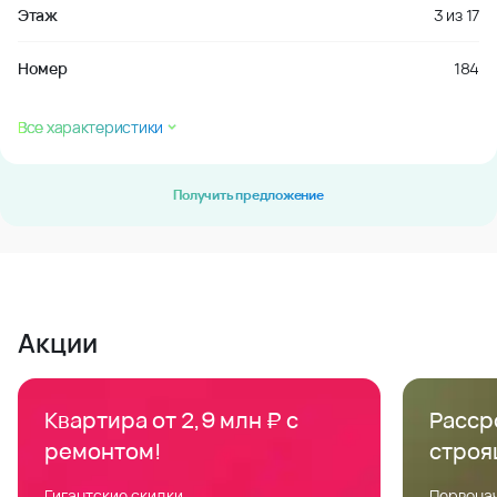
Этаж
3
из
17
Номер
184
Все характеристики
Получить предложение
Акции
Квартира от 2,9 млн ₽ с
Расср
ремонтом!
строя
Гигантские скидки
Первонач