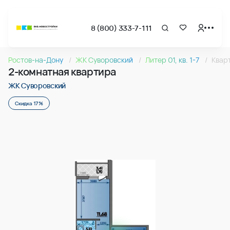
8 (800) 333-7-111
Страница подбора недвижимости ВКБ-Новостройки
2-комнатная квартира 64.95м2 в ЖК Суворовский, №23
Ростов-на-Дону
ЖК Суворовский
Литер 01, кв. 1-7
Квар
Квартира № 237 в ЖК Суворовский : подъезд 2, этаж 12, 64
2-комнатная квартира
Страница квартиры
2-комнатная квартира 64.95м2 в ЖК Суворовский, №23
ЖК Суворовский
Скидка 17%