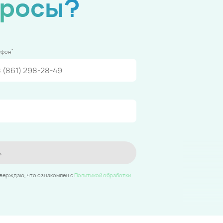
просы?
*
ефон
ь
тверждаю, что ознакомлен c
Политикой обработки