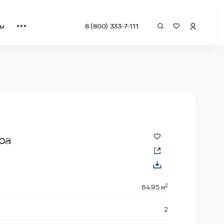
ты
8 (800) 333-7-111
 за квадрат от застройщика.
ра
2
64.95 м
2