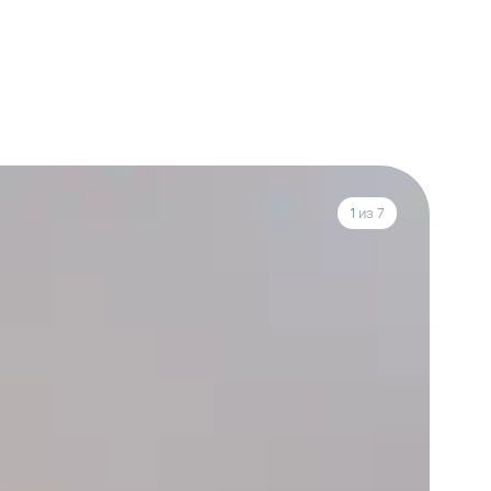
1
из 7