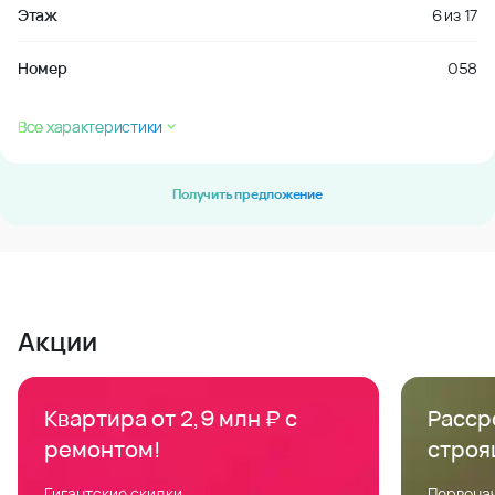
Этаж
6
из
17
Номер
058
Все характеристики
Получить предложение
Акции
Квартира от 2,9 млн ₽ с
Расср
ремонтом!
строя
Гигантские скидки
Первонач