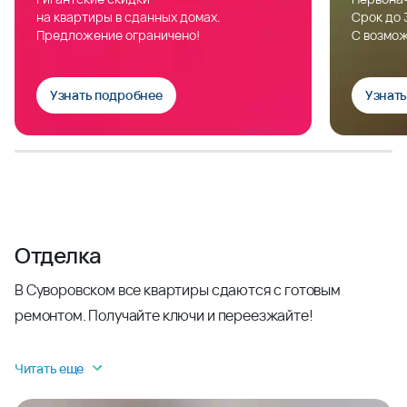
на квартиры в сданных домах.
Срок до 
Предложение ограничено!
С возмож
Узнать подробнее
Узнат
Отделка
В Суворовском все квартиры сдаются с готовым
ремонтом. Получайте ключи и переезжайте!
Читать еще