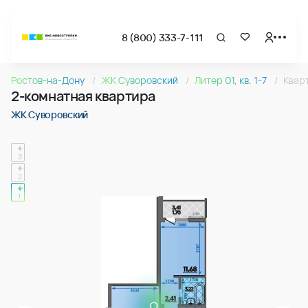
8 (800) 333-7-111
Страница подбора недвижимости ВКБ-Новостройки
2-комнатная квартира 64.95м2 в ЖК Суворовский, №05
Ростов-на-Дону
ЖК Суворовский
Литер 01, кв. 1-7
Квар
Квартира № 058 в ЖК Суворовский : подъезд 1, этаж 6, 64.
2-комнатная квартира
Страница квартиры
2-комнатная квартира 64.95м2 в ЖК Суворовский, №05
ЖК Суворовский