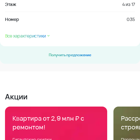
Этаж
4
из
17
Номер
035
Все характеристики
Получить предложение
Акции
Квартира от 2,9 млн ₽ с
Расср
ремонтом!
строя
Гигантские скидки
Первонач