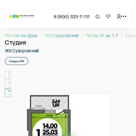
8 (800) 333-7-111
Страница подбора недвижимости ВКБ-Новостройки
Cтудия 26.12м2 в ЖК Суворовский, №133
Ростов-на-Дону
ЖК Суворовский
Литер 01, кв. 1-7
Квар
Квартира № 133 в ЖК Суворовский : подъезд 1, этаж 14, 26.
Студия
Страница квартиры
Cтудия 26.12м2 в ЖК Суворовский, №133
ЖК Суворовский
Скидка 9%