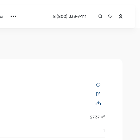
ты
8 (800) 333-7-111
а квадрат от застройщика.
2
27.37 м
1