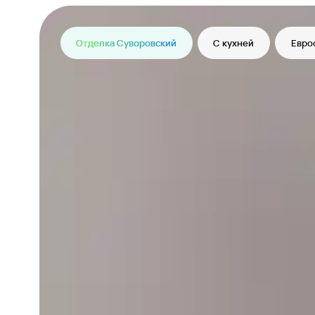
Отделка Суворовский
С кухней
Евро