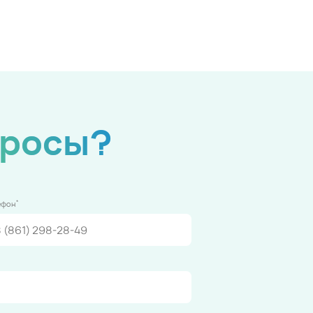
просы?
*
ефон