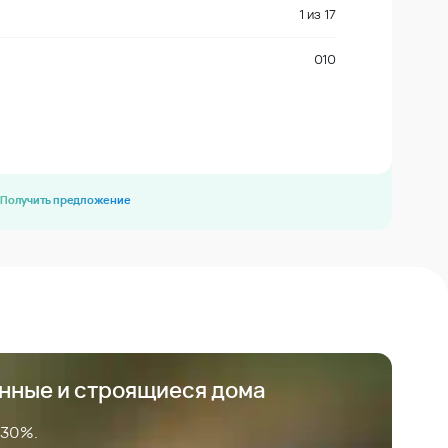
1
из
17
010
Получить предложение
анные и строящиеся дома
 30%.