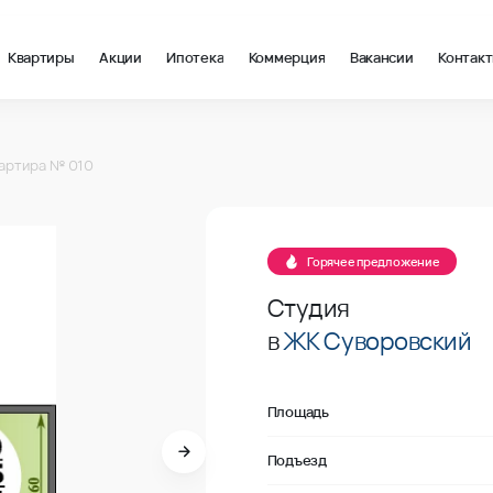
Квартиры
Акции
Ипотека
Коммерция
Вакансии
Контак
2 в Ростов-на-Дону, стоимость: купить квартиру – 143 588 ₽ з
артира № 010
Продано
Горячее предложение
Студия
в
ЖК Суворовский
Площадь
Подъезд