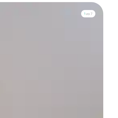
1
из 7