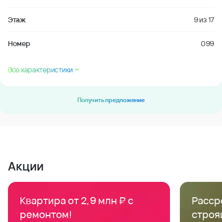
Этаж
9
из
17
Номер
099
Все характеристики
Получить предложение
Акции
Квартира от 2,9 млн ₽ с
Расср
ремонтом!
строя