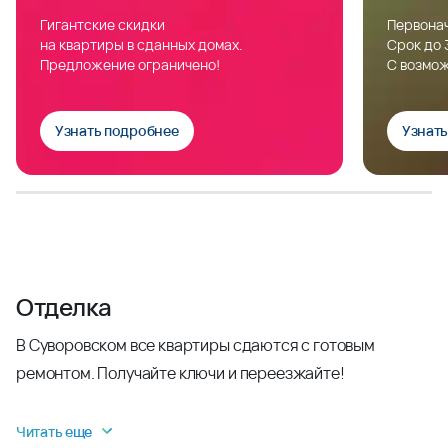
Гигантские скидки
Первонач
на квартиры в сданных домах.
Срок до 
Предложение ограничено!
С возмож
Узнать подробнее
Узнат
Отделка
В Суворовском все квартиры сдаются с готовым
ремонтом. Получайте ключи и переезжайте!
Читать еще