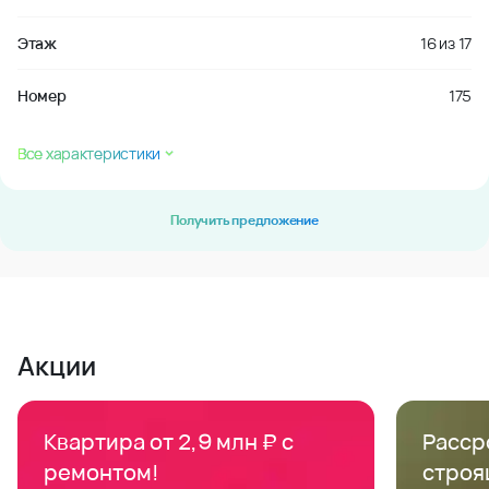
Этаж
16
из
17
Номер
175
Все характеристики
Получить предложение
Акции
Квартира от 2,9 млн ₽ с
Расср
ремонтом!
строя