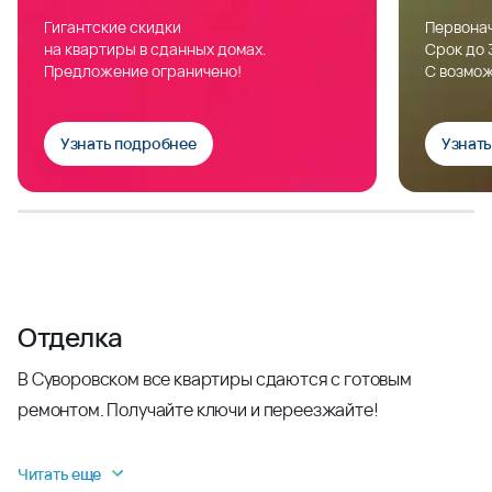
Гигантские скидки
Первонач
на квартиры в сданных домах.
Срок до 
Предложение ограничено!
С возмож
Узнать подробнее
Узнат
Отделка
В Суворовском все квартиры сдаются с готовым
ремонтом. Получайте ключи и переезжайте!
Читать еще