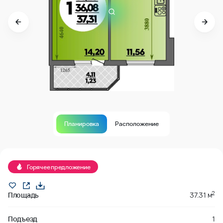
Планировка
Расположение
Продано
Горячее предложение
2
Площадь
37.31 м
Подъезд
1