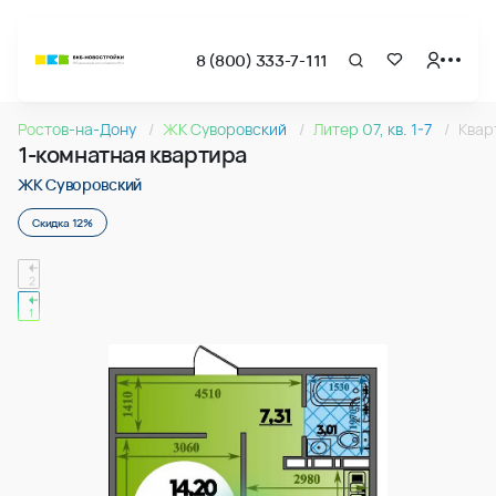
8 (800) 333-7-111
Страница подбора недвижимости ВКБ-Новостройки
1-комнатная квартира 37.31м2 в ЖК Суворовский, №175
Ростов-на-Дону
ЖК Суворовский
Литер 07, кв. 1-7
Квар
Квартира № 175 в ЖК Суворовский : подъезд 1, этаж 16, 37.
1-комнатная квартира
Страница квартиры
1-комнатная квартира 37.31м2 в ЖК Суворовский, №175
ЖК Суворовский
Скидка 12%