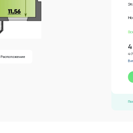
Эт
Но
Вс
4
4 
Расположение
В и
По