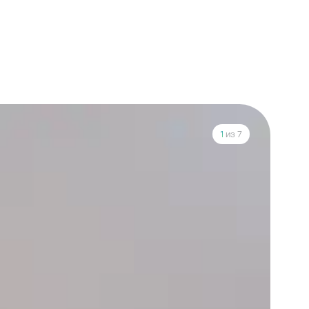
1
из 7