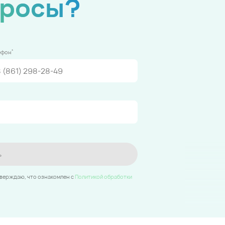
просы?
*
ефон
ь
тверждаю, что ознакомлен c
Политикой обработки