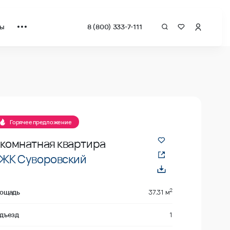
ты
8 (800) 333-7-111
а квадрат от застройщика.
е
Горячее предложение
-комнатная квартира
ЖК Суворовский
2
ощадь
37.31 м
дъезд
1