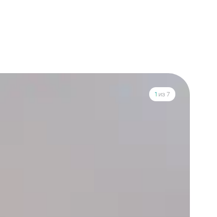
1
из 7