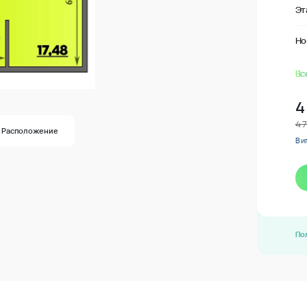
Эт
Но
Вс
4
4 
Расположение
В и
По