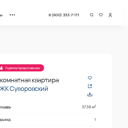
ты
8 (800) 333-7-111
а квадрат от застройщика.
е
Горячее предложение
-комнатная квартира
ЖК Суворовский
2
ощадь
37.39 м
дъезд
1