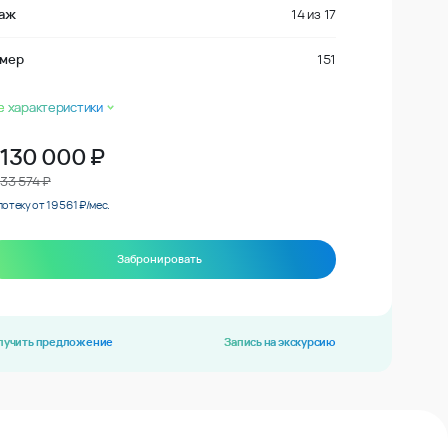
аж
14
из
17
мер
151
е характеристики
 130 000
₽
733 574 ₽
потеку от 19 561 ₽/мес.
Забронировать
лучить предложение
Запись на экскурсию