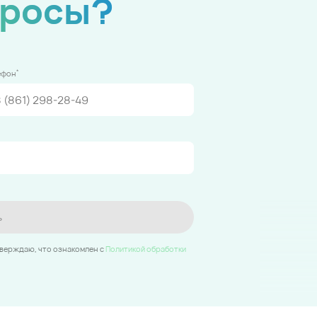
просы?
*
ефон
ь
тверждаю, что ознакомлен c
Политикой обработки