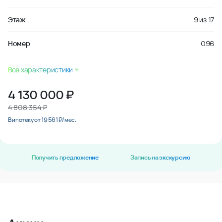
Этаж
9
из
17
Номер
096
Все характеристики
4 130 000
₽
4 808 354 ₽
В ипотеку от 19 561 ₽/мес.
Получить предложение
Запись на экскурсию