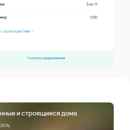
аж
3
из
17
мер
030
е характеристики
Получить предложение
анные и строящиеся дома
 30%.