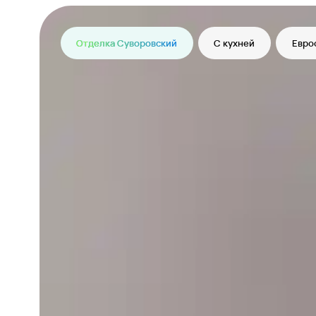
Отделка Суворовский
С кухней
Евро