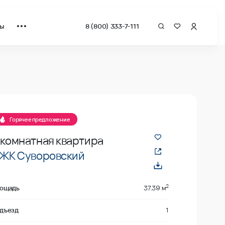
ты
8 (800) 333-7-111
за квадрат от застройщика.
Горячее предложение
-комнатная квартира
ЖК Суворовский
2
ощадь
37.39 м
дъезд
1