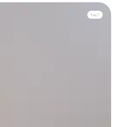
1
из 7