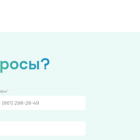
просы?
*
ефон