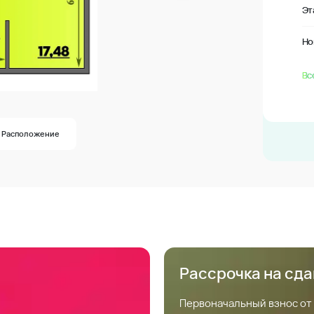
Эт
Но
Вс
Расположение
Рассрочка на сд
Первоначальный взнос от