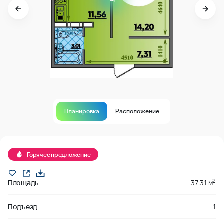
Планировка
Расположение
Продано
Горячее предложение
2
Площадь
37.31 м
Подъезд
1