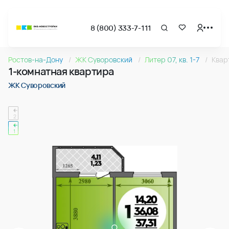
8 (800) 333-7-111
Страница подбора недвижимости ВКБ-Новостройки
1-комнатная квартира 37.31м2 в ЖК Суворовский, №060
Ростов-на-Дону
ЖК Суворовский
Литер 07, кв. 1-7
Квар
Квартира № 060 в ЖК Суворовский : подъезд 1, этаж 6, 37.
1-комнатная квартира
Страница квартиры
1-комнатная квартира 37.31м2 в ЖК Суворовский, №060
ЖК Суворовский