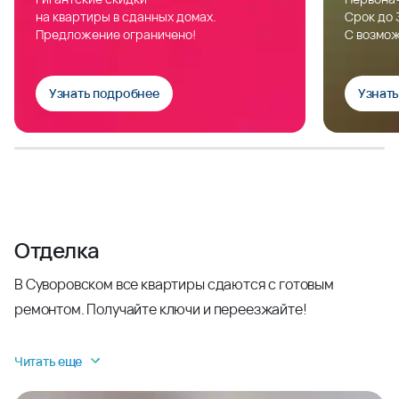
на квартиры в сданных домах.
Срок до 
Предложение ограничено!
С возмож
Узнать подробнее
Узнат
Отделка
В Суворовском все квартиры сдаются с готовым
ремонтом. Получайте ключи и переезжайте!
Читать еще