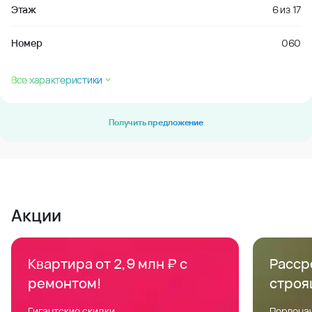
Этаж
6
из
17
Номер
060
Все характеристики
Получить предложение
Акции
Квартира от 2,9 млн ₽ с
Расср
ремонтом!
строя
Гигантские скидки
Первонач