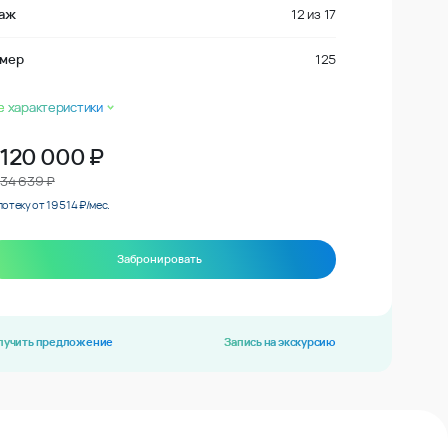
аж
12
из
17
мер
125
е характеристики
 120 000
₽
734 639 ₽
потеку от 19 514 ₽/мес.
Забронировать
лучить предложение
Запись на экскурсию