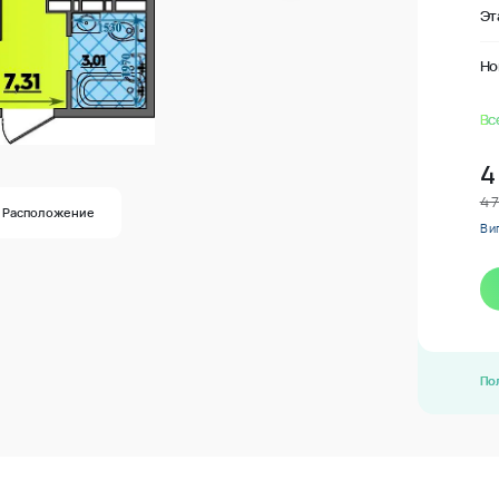
Эт
Но
Вс
4
4 
Расположение
В и
По