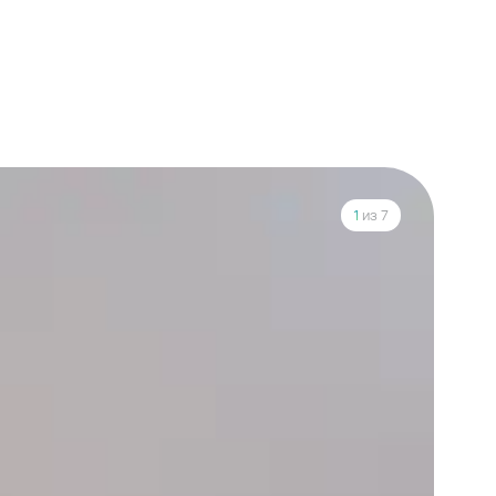
1
из 7