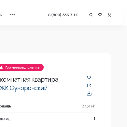
ты
8 (800) 333-7-111
а квадрат от застройщика.
е
Горячее предложение
-комнатная квартира
ЖК Суворовский
2
ощадь
37.31 м
дъезд
1