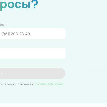
просы?
*
ефон
ь
тверждаю, что ознакомлен c
Политикой обработки