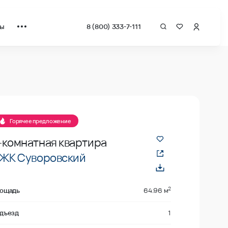
ты
8 (800) 333-7-111
за квадрат от застройщика.
Горячее предложение
-комнатная квартира
ЖК Суворовский
2
ощадь
64.96 м
дъезд
1