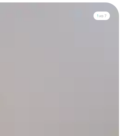
1
из 7