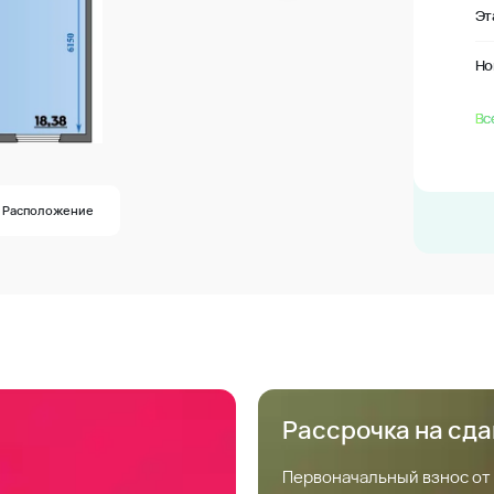
Эт
Но
Вс
Расположение
Рассрочка на сд
Первоначальный взнос от