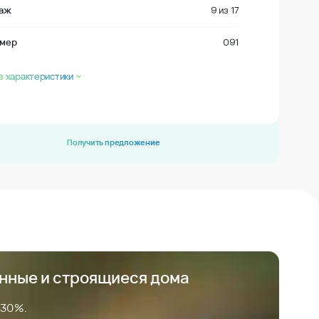
аж
9
из
17
мер
091
е характеристики
Получить предложение
анные и строящиеся дома
 30%.