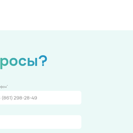
просы?
*
ефон