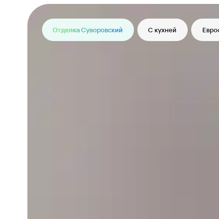
Отделка Суворовский
С кухней
Евро