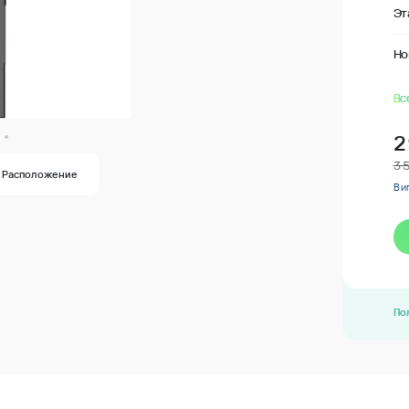
Эт
Но
Вс
2
3 
Расположение
В и
По