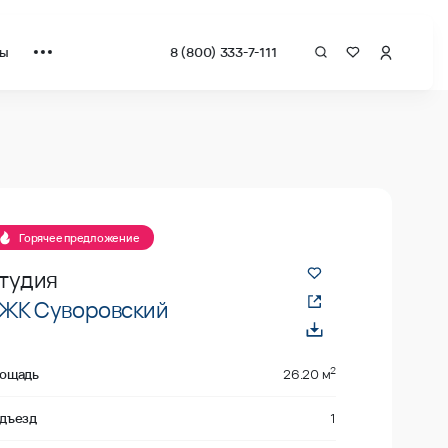
ты
8 (800) 333-7-111
а квадрат от застройщика.
е
Горячее предложение
тудия
ЖК Суворовский
2
ощадь
26.20 м
дъезд
1