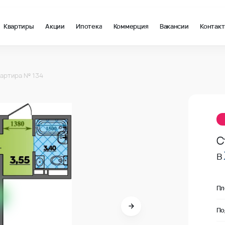
Квартиры
Акции
Ипотека
Коммерция
Вакансии
Контак
м2 в Ростов-на-Дону, стоимость: купить квартиру – 114 313 ₽ з
артира № 134
В продаж
С
в
Пл
По