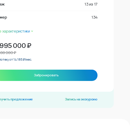
аж
13
из
17
мер
134
е характеристики
 995 000
₽
588 080 ₽
потеку от 14 185 ₽/мес.
Забронировать
лучить предложение
Запись на экскурсию