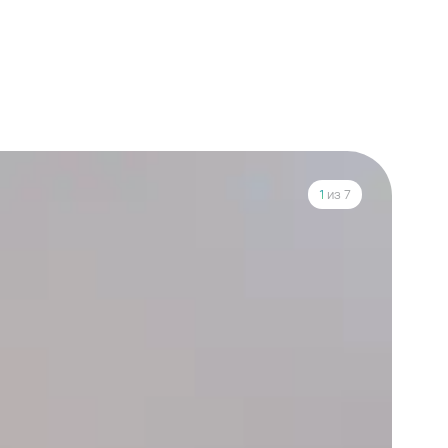
1
из 7