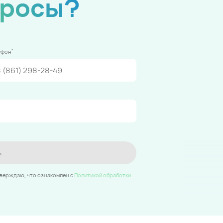
просы?
*
ефон
ь
тверждаю, что ознакомлен c
Политикой обработки