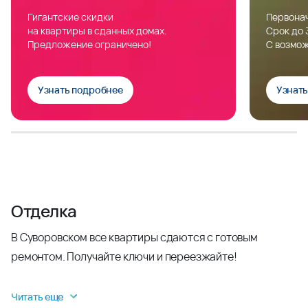
Гигантские скидки
Первонач
на квартиры в сданных домах.
Срок до 
Предложение ограничено!
С возмож
Узнать подробнее
Узнат
Отделка
В Суворовском все квартиры сдаются с готовым
ремонтом. Получайте ключи и переезжайте!
Читать еще