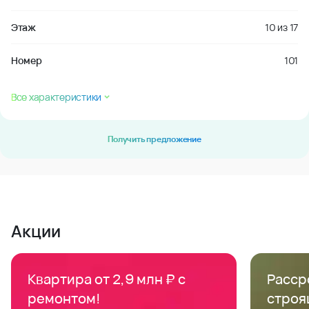
Этаж
10
из
17
Номер
101
Все характеристики
Получить предложение
Акции
Квартира от 2,9 млн ₽ с
Расср
ремонтом!
строя