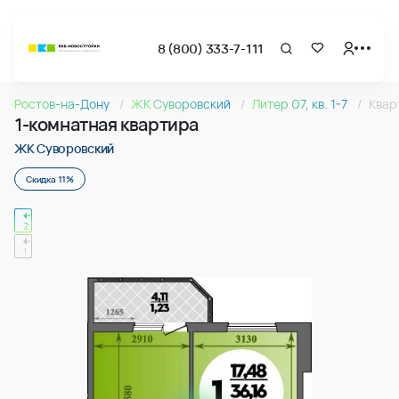
8 (800) 333-7-111
Страница подбора недвижимости ВКБ-Новостройки
1-комнатная квартира 37.39м2 в ЖК Суворовский, №270
Ростов-на-Дону
ЖК Суворовский
Литер 07, кв. 1-7
Квар
Квартира № 270 в ЖК Суворовский : подъезд 2, этаж 12, 37
1-комнатная квартира
Страница квартиры
1-комнатная квартира 37.39м2 в ЖК Суворовский, №270
ЖК Суворовский
Скидка 11%