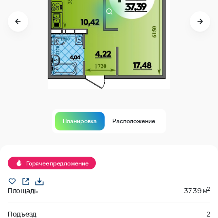
Планировка
Расположение
В продаже
Горячее предложение
2
Площадь
37.39 м
Подъезд
2