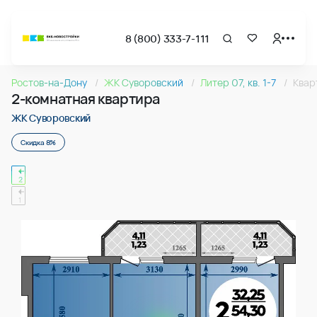
8 (800) 333-7-111
Страница подбора недвижимости ВКБ-Новостройки
2-комнатная квартира 56.76м2 в ЖК Суворовский, №30
Ростов-на-Дону
ЖК Суворовский
Литер 07, кв. 1-7
Квар
Квартира № 303 в ЖК Суворовский : подъезд 2, этаж 17, 56
2-комнатная квартира
Страница квартиры
2-комнатная квартира 56.76м2 в ЖК Суворовский, №30
ЖК Суворовский
Скидка 8%