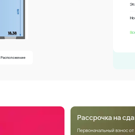
Эт
Но
Вс
Расположение
Рассрочка на сд
Первоначальный взнос от