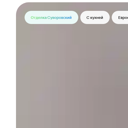
Отделка Суворовский
С кухней
Евро