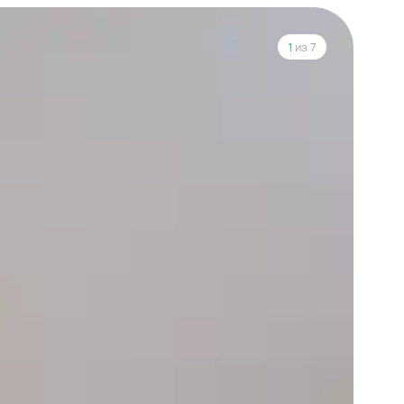
1
из 7