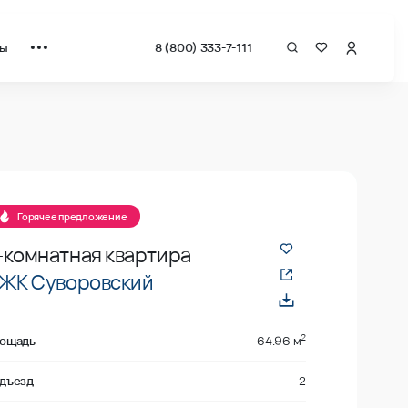
ты
8 (800) 333-7-111
за квадрат от застройщика.
Горячее предложение
-комнатная квартира
ЖК Суворовский
2
ощадь
64.96 м
дъезд
2