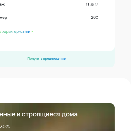
аж
11
из
17
мер
260
е характеристики
Получить предложение
анные и строящиеся дома
 30%.