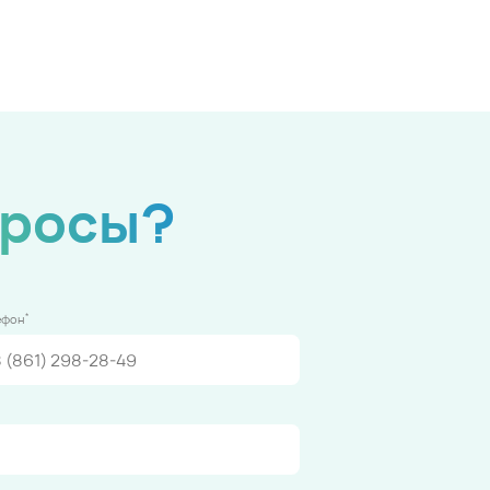
просы?
*
ефон