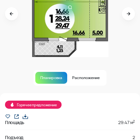
Планировка
Расположение
В продаже
Горячее предложение
2
Площадь
29.47 м
Подъезд
2