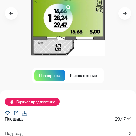
Планировка
Расположение
В продаже
Горячее предложение
2
Площадь
29.47 м
Подъезд
2