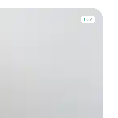
1
из 6