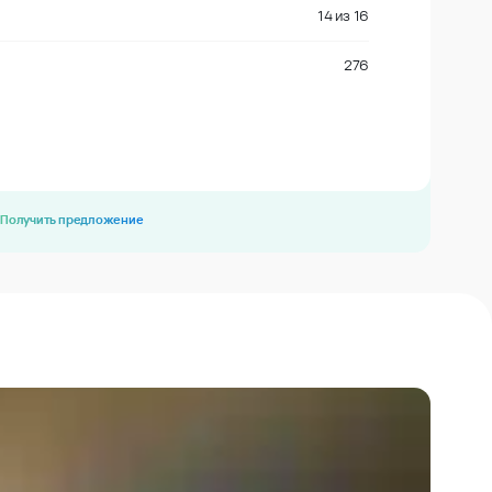
14
из
16
276
Получить предложение