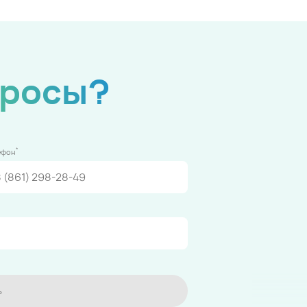
просы?
*
ефон
ь