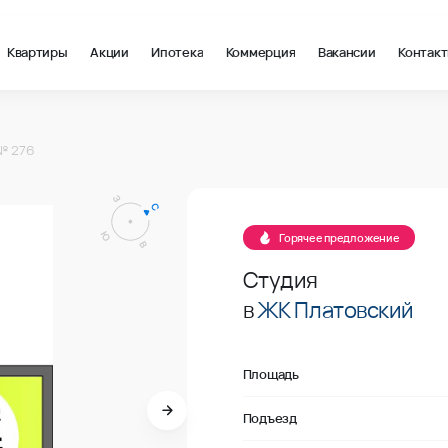
Квартиры
Акции
Ипотека
Коммерция
Вакансии
Контак
м2 в Ростов-на-Дону, стоимость: купить квартиру – 138 800 ₽ 
№ 276
Продано
Горячее предложение
Студия
в
ЖК Платовский
Площадь
Подъезд