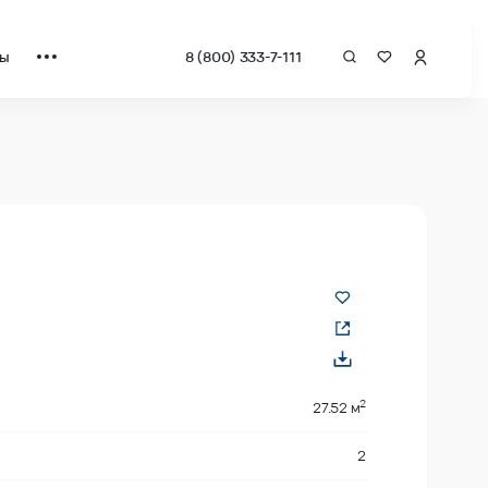
ты
8 (800) 333-7-111
за квадрат от застройщика.
2
27.52 м
2