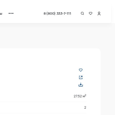
ты
8 (800) 333-7-111
 квадрат от застройщика.
2
27.52 м
2