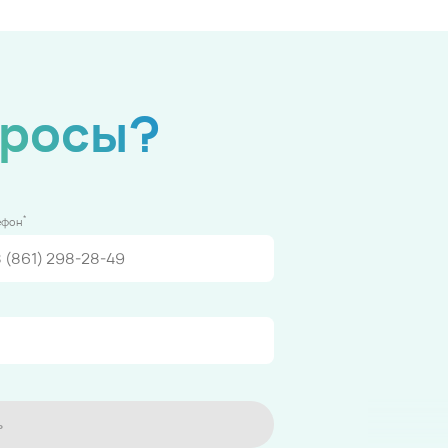
просы?
*
ефон
ь