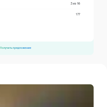
3
из
16
177
Получить предложение