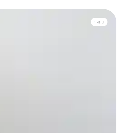
1
из 6