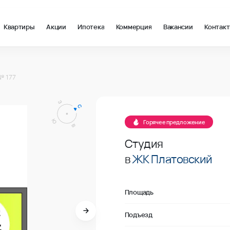
Квартиры
Акции
Ипотека
Коммерция
Вакансии
Контак
 в Ростов-на-Дону, стоимость: купить квартиру – 138 800 ₽ за
№ 177
Продано
Горячее предложение
Студия
в
ЖК Платовский
Площадь
Подъезд