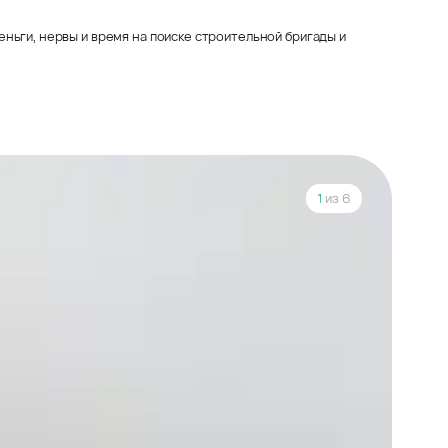
ньги, нервы и время на поиске строительной бригады и
1
из 6