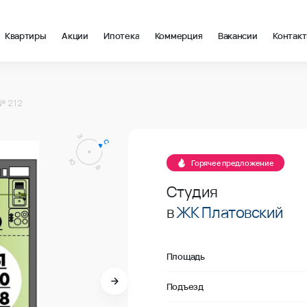
Квартиры
Акции
Ипотека
Коммерция
Вакансии
Контак
 в Ростов-на-Дону, стоимость: купить квартиру – 141 766 ₽ за
№ 212
В продаже
Горячее предложение
Студия
в
ЖК Платовский
Площадь
Подъезд