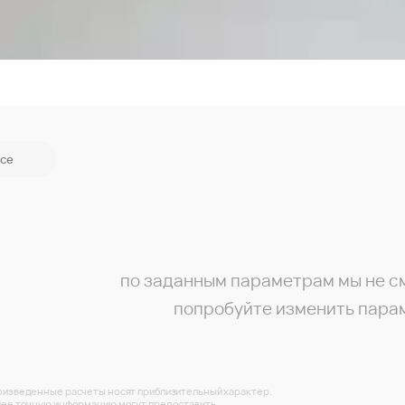
се
по заданным параметрам мы не с
попробуйте изменить пара
изведенные расчеты носят приблизительный характер.
ее точную информацию могут предоставить