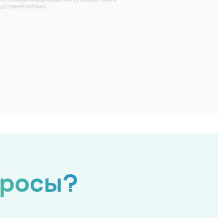
дставители банка.
просы?