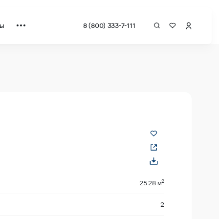
ты
8 (800) 333-7-111
 квадрат от застройщика.
2
25.28 м
2