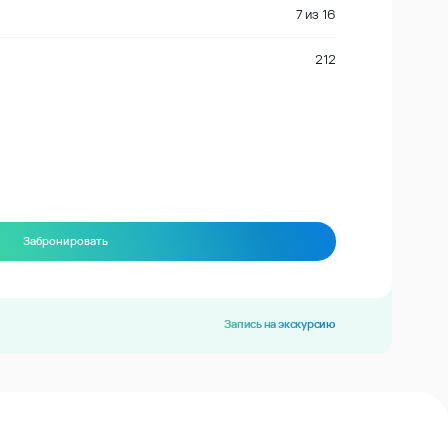
7
из
16
212
Забронировать
Запись на экскурсию