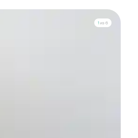
1
из 6