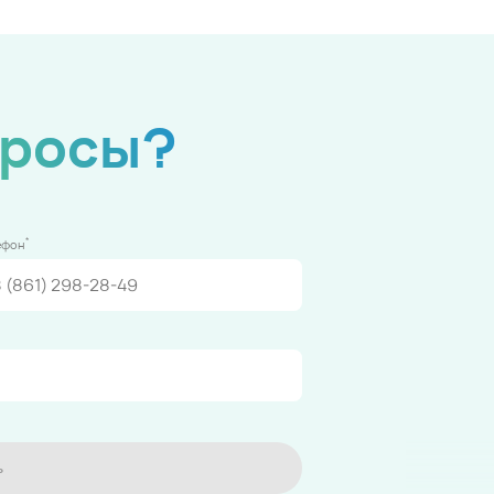
просы?
*
ефон
ь