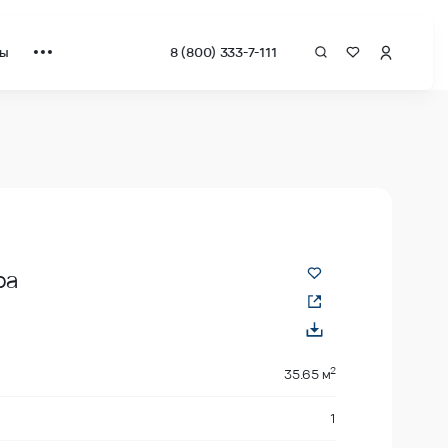
ты
8 (800) 333-7-111
а квадрат от застройщика.
ра
2
35.65 м
1