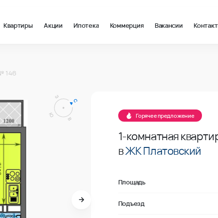
Квартиры
Акции
Ипотека
Коммерция
Вакансии
Контак
2 в Ростов-на-Дону, стоимость: купить квартиру – 131 400 ₽ з
6
№ 146
Продано
6
Горячее предложение
1-комнатная кварти
в
ЖК Платовский
Площадь
Подъезд