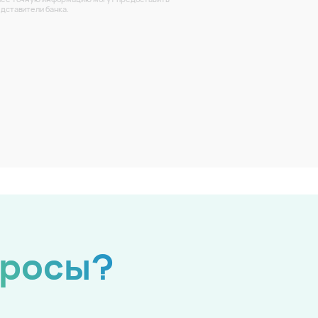
дставители банка.
просы?