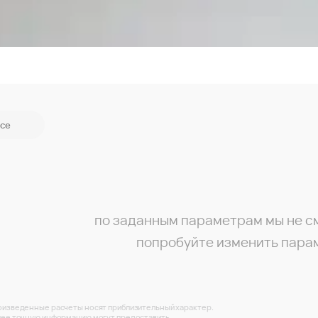
се
по заданным параметрам мы не с
попробуйте изменить пара
изведенные расчеты носят приблизительный характер.
ее точную информацию могут предоставить