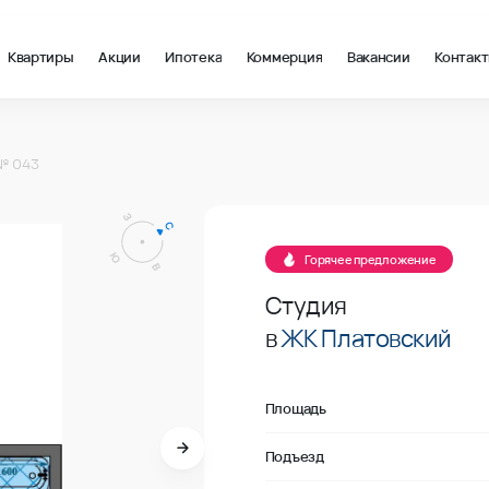
Квартиры
Акции
Ипотека
Коммерция
Вакансии
Контак
 в Ростов-на-Дону, стоимость: купить квартиру – 142 766 ₽ за
№ 043
В продаже
Горячее предложение
Студия
в
ЖК Платовский
Площадь
Подъезд