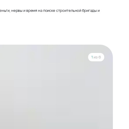
ньги, нервы и время на поиске строительной бригады и
1
из 6