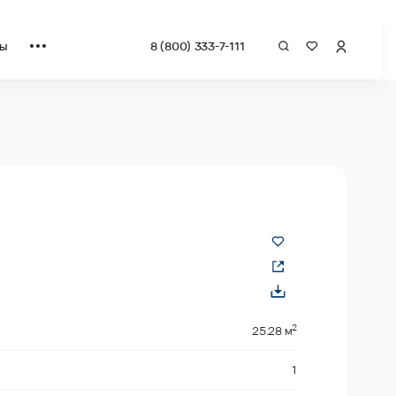
ты
8 (800) 333-7-111
 квадрат от застройщика.
2
25.28 м
1