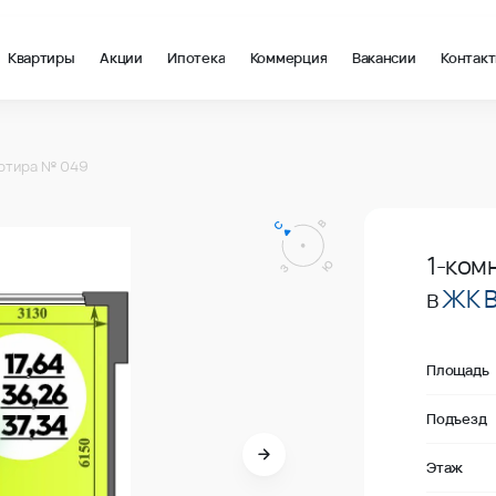
Квартиры
Акции
Ипотека
Коммерция
Вакансии
Контак
 в Краснодар, стоимость: купить квартиру – 163 000 ₽ за квад
ртира № 049
В продаже
1-ком
в
ЖК 
Площадь
Подъезд
Этаж