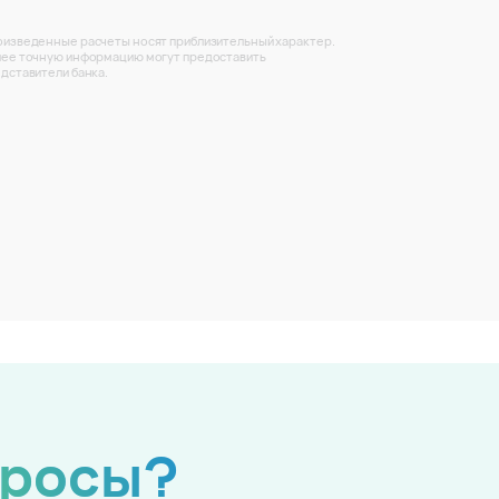
изведенные расчеты носят приблизительный характер.
ее точную информацию могут предоставить
дставители банка.
просы?