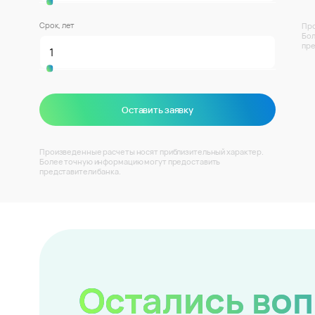
Срок, лет
Про
Бол
пре
Оставить заявку
Произведенные расчеты носят приблизительный характер.
Более точную информацию могут предоставить
представители банка.
Остались во