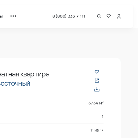
ты
8 (800) 333-7-111
рат от застройщика.
натная квартира
Восточный
2
37.34 м
1
11
из
17