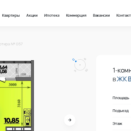
Квартиры
Акции
Ипотека
Коммерция
Вакансии
Контак
 в Краснодар, стоимость: купить квартиру – 161 900 ₽ за квад
ртира № 057
В продаже
1-ком
в
ЖК 
Площадь
Подъезд
Этаж