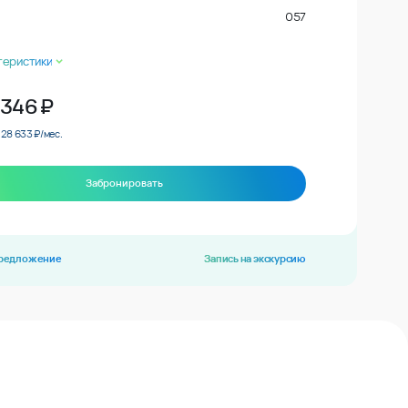
057
теристики
 346
₽
 28 633 ₽/мес.
Забронировать
предложение
Запись на экскурсию