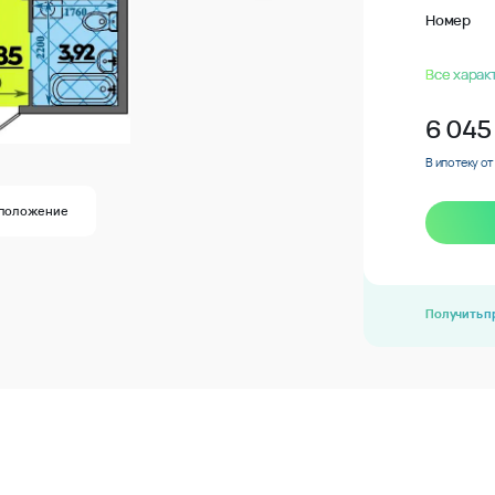
Номер
Все харак
6 045
В ипотеку от
положение
Получить 