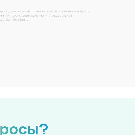
изведенные расчеты носят приблизительный характер.
ее точную информацию могут предоставить
дставители банка.
просы?