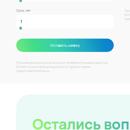
Срок, лет
Про
Бол
пре
Оставить заявку
Произведенные расчеты носят приблизительный характер.
Более точную информацию могут предоставить
представители банка.
Остались во