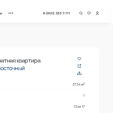
ты
8 (800) 333-7-111
рат от застройщика.
натная квартира
Восточный
2
37.34 м
1
13
из
17