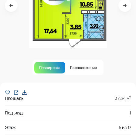
Планировка
Расположение
В продаже
2
Площадь
37.34 м
Подъезд
1
Этаж
5
из
17